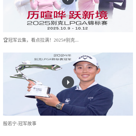
🏆冠军云集，看点拉满！2025#别克...
殷若宁-冠军故事