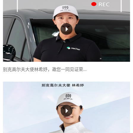
别克高尔夫大使林希妤，邀您一同见证荣...