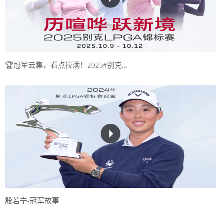
🏆冠军云集，看点拉满！2025#别克...
殷若宁-冠军故事