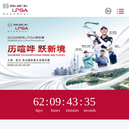
2025 别克 LPGA 锦标赛官方网站
62
:
09
:
43
:
35
days
hours
minutes
seconds