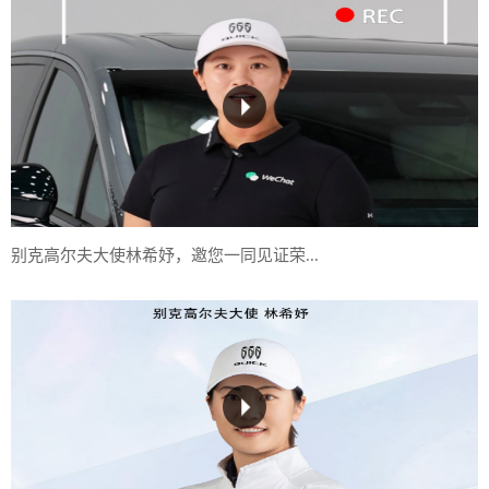
别克高尔夫大使林希妤，邀您一同见证荣...