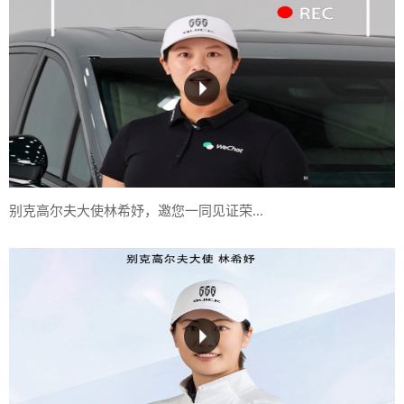
别克高尔夫大使林希妤，邀您一同见证荣...