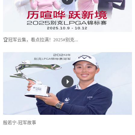
🏆冠军云集，看点拉满！2025#别克...
殷若宁-冠军故事