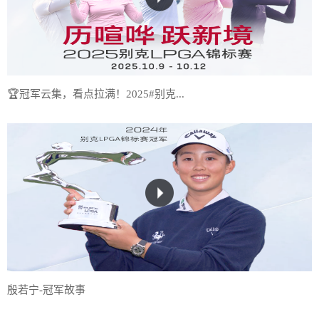
🏆冠军云集，看点拉满！2025#别克...
殷若宁-冠军故事