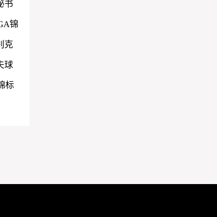
秘书
GA锦
别克
夫球
锦标