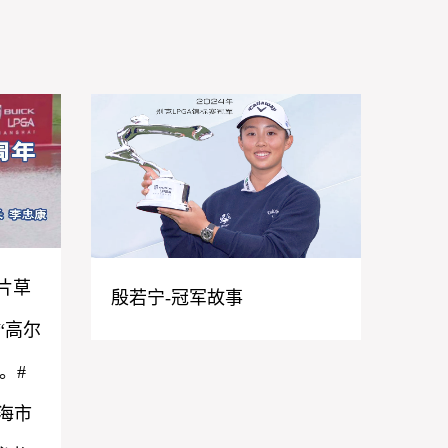
一片草
殷若宁-冠军故事
“高尔
。#
海市