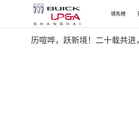
精彩时刻
领先榜
历喧哗，跃新境！二十载共进