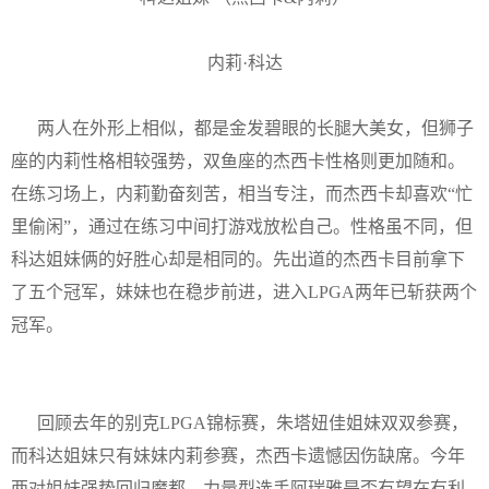
内莉·科达
两人在外形上相似，都是金发碧眼的长腿大美女，但狮子
座的内莉性格相较强势，双鱼座的杰西卡性格则更加随和。
在练习场上，内莉勤奋刻苦，相当专注，而杰西卡却喜欢“忙
里偷闲”，通过在练习中间打游戏放松自己。性格虽不同，但
科达姐妹俩的好胜心却是相同的。先出道的杰西卡目前拿下
了五个冠军，妹妹也在稳步前进，进入LPGA两年已斩获两个
冠军。
回顾去年的别克LPGA锦标赛，朱塔妞佳姐妹双双参赛，
而科达姐妹只有妹妹内莉参赛，杰西卡遗憾因伤缺席。今年
两对姐妹强势回归魔都，力量型选手阿瑞雅是否有望在有利