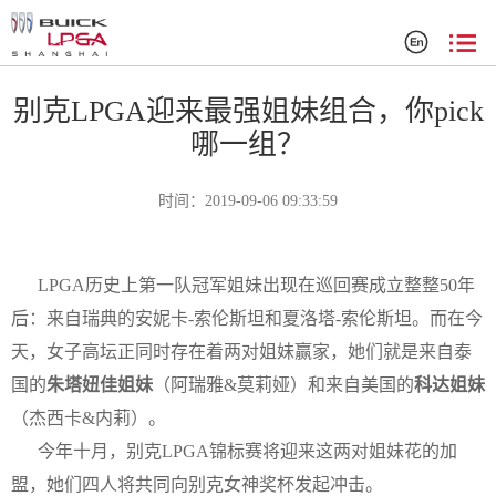
赛事新闻
别克LPGA迎来最强姐妹组合，你pick
哪一组？
时间：2019-09-06 09:33:59
LPGA历史上第一队冠军姐妹出现在巡回赛成立整整50年
后：来自瑞典的安妮卡-索伦斯坦和夏洛塔-索伦斯坦。而在今
天，女子高坛正同时存在着两对姐妹赢家，她们就是来自泰
国的
朱塔妞佳姐妹
（阿瑞雅&莫莉娅）和来自美国的
科达姐妹
（杰西卡&内莉）。
今年十月，别克LPGA锦标赛将迎来这两对姐妹花的加
盟，她们四人将共同向别克女神奖杯发起冲击。