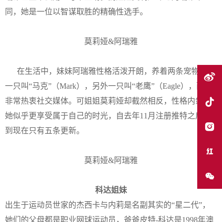
同，她是一位以智谋取胜的精确性选手。
莫莉娅&阿瑞雅
在生活中，妹妹阿瑞雅性格活泼开朗，养着两条宠物狗，
一只叫“马克”（Mark），另外一只叫“老鹰”（Eagle），而且
非常热衷社交媒体。可姐姐莫莉娅却截然相反，性格内敛的
她似乎更享受属于自己的时光，自去年11月注册推特之后，
到现在只有五条更新。
莫莉娅&阿瑞雅
科达姐妹
出生于运动员世家的杰西卡与内莉是名副其实的“星二代”，
她们的父母都是职业网球运动员，爸爸皮特-科达是1998年澳