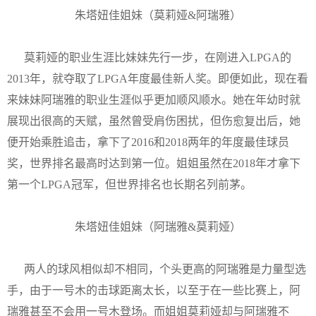
朱塔妞佳姐妹（莫莉娅&阿瑞雅）
莫莉娅的职业生涯比妹妹先行一步，在刚进入LPGA的
2013年，就夺取了LPGA年度最佳新人奖。即便如此，现在看
来妹妹阿瑞雅的职业生涯似乎更加顺风顺水。她在年幼时就
展现出很高的天赋，虽然曾受肩伤困扰，但伤愈复出后，她
便开始乘胜追击，拿下了2016和2018两年的年度最佳球员
奖，世界排名最高时达到第一位。姐姐虽然在2018年才拿下
第一个LPGA冠军，但世界排名也长期名列前茅。
朱塔妞佳姐妹（阿瑞雅&莫莉娅）
两人的球风相似却不相同，个头更高的阿瑞雅是力量型选
手，由于一号木的击球距离太长，以至于在一些比赛上，阿
瑞雅甚至不会用一号木登场。而姐姐莫莉娅却与阿瑞雅不