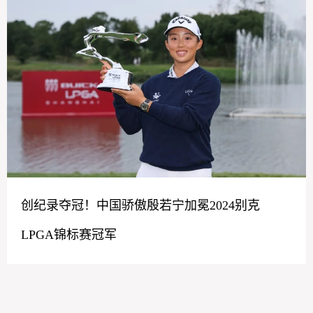
创纪录夺冠！中国骄傲殷若宁加冕2024别克
LPGA锦标赛冠军