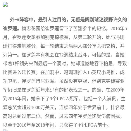
外卡阵容中，最引人注目的，无疑是阔别球迷视野许久的
崔罗莲。
旗忠花园给崔罗莲留下了苦甜参半的记忆。2016年5
月，崔罗莲受邀参加别克锦标赛，从第二轮开始，她与冯珊
珊打得难解难分，每一轮结束之后两人都分享头把交椅，并
列第一。崔罗莲本有机会在72洞结束战斗，可惜的是，当她
带着1杆领先来到最后一个洞时，她却遗憾地吞下柏忌，导致
比赛进入延长赛。在加洞中，冯珊珊推入15英尺小鸟推，成
功卫冕，崔罗莲惜居亚军。虽然没有夺冠，但别克锦标赛亚
军仍旧是崔罗莲近年来少有的好表现之一。的确，在2009年
到2015年间，她拿下了9个LPGA冠军，包括一个大满贯，生
涯总奖金超过1000万美元，连续四年处于世界前十，排名最
高时达到过第二位。然而，过去四年崔罗莲饱受伤病困扰，
以至于2016年至2018年间，只获得了4个LPGA前十。