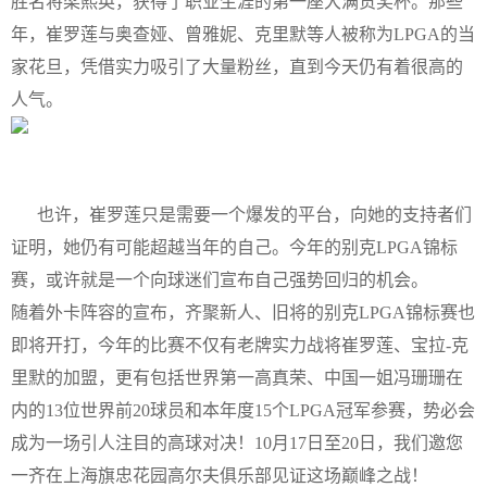
胜名将梁熙英，获得了职业生涯的第一座大满贯奖杯。那些
年，崔罗莲与奥查娅、曾雅妮、克里默等人被称为LPGA的当
家花旦，凭借实力吸引了大量粉丝，直到今天仍有着很高的
人气。
也许，崔罗莲只是需要一个爆发的平台，向她的支持者们
证明，她仍有可能超越当年的自己。今年的别克LPGA锦标
赛，或许就是一个向球迷们宣布自己强势回归的机会。
随着外卡阵容的宣布，齐聚新人、旧将的别克LPGA锦标赛也
即将开打，今年的比赛不仅有老牌实力战将崔罗莲、宝拉-克
里默的加盟，更有包括世界第一高真荣、中国一姐冯珊珊在
内的13位世界前20球员和本年度15个LPGA冠军参赛，势必会
成为一场引人注目的高球对决！10月17日至20日，我们邀您
一齐在上海旗忠花园高尔夫俱乐部见证这场巅峰之战！