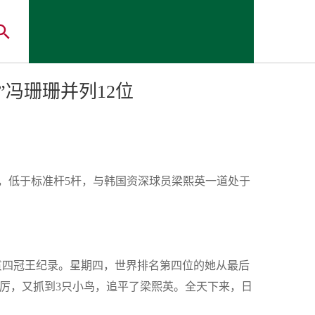
”冯珊珊并列12位
，低于标准杆
5
杆，与韩国资深球员梁熙英一道处于
贯四冠王纪录。星期四，世界排名第四位的她从最后
厉，又抓到
3
只小鸟，追平了梁熙英。全天下来，日