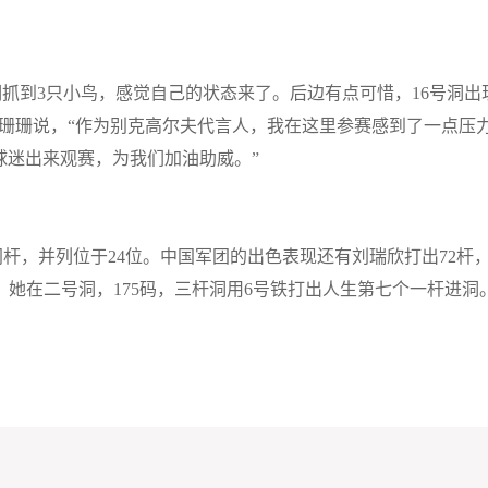
洞抓到
3
只小鸟，感觉自己的状态来了。后边有点可惜，
16
号洞出
冯珊珊说，“作为别克高尔夫代言人，我在这里参赛感到了一点压
球迷出来观赛，为我们加油助威。”
同杆，并列位于
24
位。中国军团的出色表现还有刘瑞欣打出
72
杆
。她在二号洞，
175
码，三杆洞用
6
号铁打出人生第七个一杆进洞