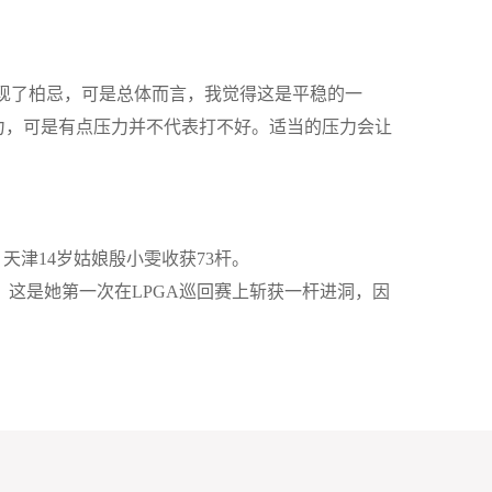
现了柏忌，可是总体而言，我觉得这是平稳的一
力，可是有点压力并不代表打不好。适当的压力会让
，天津
14
岁姑娘殷小雯收获
73
杆。
。这是她第一次在
LPGA
巡回赛上斩获一杆进洞，因