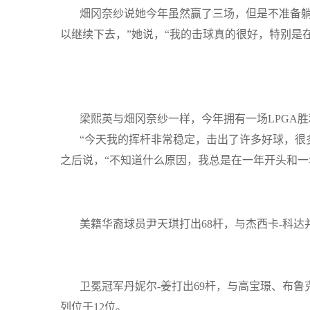
畑冈奈纱说她今年虽然赢了三场，但是不准备躺在
以继续下去，”她说，“我的击球真的很好，特别是
梁熙英与畑冈奈纱一样，今年拥有一场
LPGA
胜
“今天我的挥杆非常稳定，击出了许多好球，很多
之后说，“不知道什么原因，我总是在一年开头和一
美籍华裔球员尹天琪打出
68
杆，与杰西卡
-
科达
卫冕冠军丹妮尔
-
姜打出
69
杆，与高宝璟、布鲁
列位于
12
位。