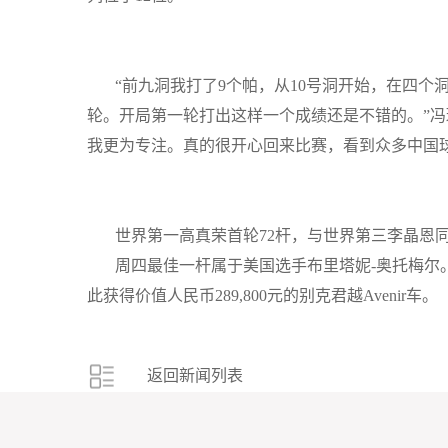
“前九洞我打了
9
个帕，从
10
号洞开始，在四个
轮。开局第一轮打出这样一个成绩还是不错的。”
我更为专注。真的很开心回来比赛，看到众多中国
世界第一高真荣首轮
72
杆，与世界第三李晶恩
周四最佳一杆属于美国选手布里塔妮
-
奥托梅尔
此获得价值人民币
289,800
元的别克君越
Avenir
车。
返回新闻列表