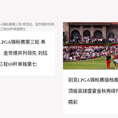
LPGA锦标赛第三轮 希
、金世煐并列领先 刘钰
三轮69杆单独第七
别克LPGA锦标赛接档
顶级高球盛宴金秋再续
精彩