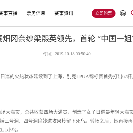
赛事直播
票务信息
赛事资讯
立即购票
赛畑冈奈纱梁熙英领先，首轮 “中国一姐
时间：2019-10-18 00:50:40
子日巡的火热状态延续到了上海，别克
LPGA
锦标赛首秀打出
67
杆
两场大满贯，总共收获四场大满贯，创造了女子日巡最年轻大满
括三号洞、四号洞绝妙进攻果岭留下死鸟。转场之后，她再接再
3
只小鸟。