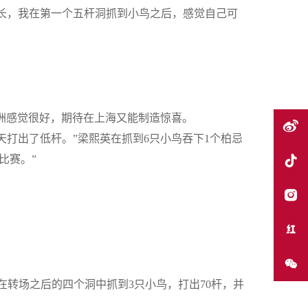
长，我在第一个五杆洞抓到小鸟之后，感觉自己可
洲感觉很好，期待在上海又能制造惊喜。
打出了低杆。”梁熙英在抓到
6
只小鸟吞下
1
个柏忌
比赛。”
珊在转场之后的四个洞中抓到
3
只小鸟，打出
70
杆，并