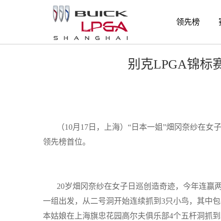
赛事新闻
领先榜
别克LPGA锦标
（
10
月
17
日，上海）“日本一姐”畑冈奈纱在女
领先榜首位。
20
岁畑冈奈纱在女子日巡创造奇迹，今年连赢
一组出发，从二号洞开始连续抓到
3
只小鸟，其中包
本姑娘在上海旗忠花园高尔夫俱乐部
4
个五杆洞抓到