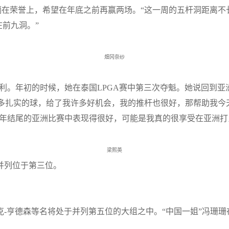
荣誉上，希望在年底之前再赢两场。“这一周的五杆洞距离不
在前九洞。”
畑冈奈纱
利。年初的时候，她在泰国
LPGA
赛中第三次夺魁。她说回到亚
扎实的球，给了我许多好机会，我的推杆也很好，那帮助我今天
年结尾的亚洲比赛中表现得很好，可能是我真的很享受在亚洲打
梁熙英
并列位于第三位。
克
-
亨德森等名将处于并列第五位的大组之中。“中国一姐”冯珊