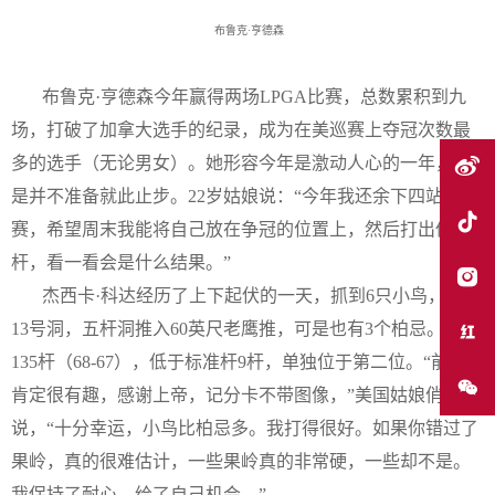
布鲁克·亨德森
布鲁克·亨德森今年赢得两场
LPGA
比赛，总数累积到九
场，打破了加拿大选手的纪录，成为在美巡赛上夺冠次数最
多的选手（无论男女）。她形容今年是激动人心的一年，可
是并不准备就此止步。
22
岁姑娘说：“今年我还余下四站比
赛，希望周末我能将自己放在争冠的位置上，然后打出低
杆，看一看会是什么结果。”
杰西卡·科达经历了上下起伏的一天，抓到
6
只小鸟，并于
13
号洞，五杆洞推入
60
英尺老鹰推，可是也有
3
个柏忌。她以
135
杆（
68-67
），低于标准杆
9
杆，单独位于第二位。“前九洞
肯定很有趣，感谢上帝，记分卡不带图像，”美国姑娘俏皮地
说，“十分幸运，小鸟比柏忌多。我打得很好。如果你错过了
果岭，真的很难估计，一些果岭真的非常硬，一些却不是。
我保持了耐心，给了自己机会。”