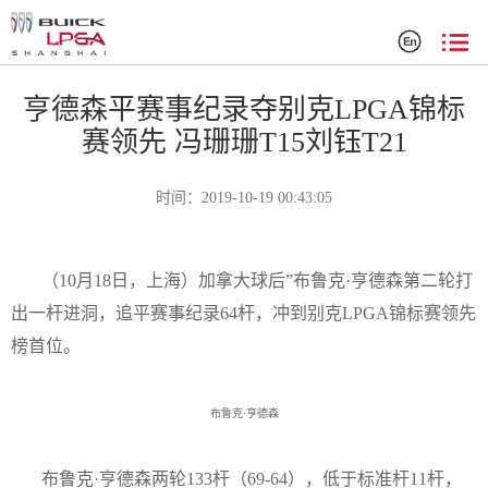
赛事新闻
亨德森平赛事纪录夺别克LPGA锦标
赛领先 冯珊珊T15刘钰T21
时间：2019-10-19 00:43:05
（
10
月
18
日，上海）加拿大球后”布鲁克·亨德森第二轮打
出一杆进洞，追平赛事纪录
64
杆，冲到别克
LPGA
锦标赛领先
榜首位。
布鲁克·亨德森
布鲁克·亨德森两轮
133
杆（
69-64
），低于标准杆
11
杆，