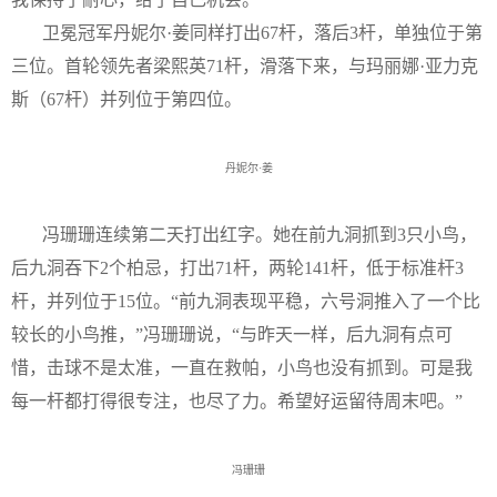
卫冕冠军丹妮尔·姜同样打出
67
杆，落后
3
杆，单独位于第
三位。首轮领先者梁熙英
71
杆，滑落下来，与玛丽娜·亚力克
斯（
67
杆）并列位于第四位。
丹妮尔·姜
冯珊珊连续第二天打出红字。她在前九洞抓到
3
只小鸟，
后九洞吞下
2
个柏忌，打出
71
杆，两轮
141
杆，低于标准杆
3
杆，并列位于
15
位。“前九洞表现平稳，六号洞推入了一个比
较长的小鸟推，”冯珊珊说，“与昨天一样，后九洞有点可
惜，击球不是太准，一直在救帕，小鸟也没有抓到。可是我
每一杆都打得很专注，也尽了力。希望好运留待周末吧。”
冯珊珊