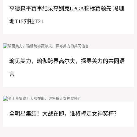
亨德森平赛事纪录夺别克LPGA锦标赛领先 冯珊
珊T15刘钰T21
瑜见美力，瑜伽跨界高尔夫，探寻美力的共同语
言
全明星集结！大战在即，谁将捧走女神奖杯？