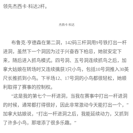
领先杰西卡·科达
2
杆。
杰西卡·科达
布鲁克·亨德森在第二洞，
142
码三杆洞用
9
号铁打出一杆
进洞，虽然下一个洞因为过于兴奋吞下柏忌，她就安定下
来，随后进入抓鸟模式。四号洞、五号洞连续抓鸟之后，加
拿大姑娘在转场时又连续擒获
3
只小鸟，包括
10
号洞推入
30
英
尺长推抓到小鸟。下半场
12
、
17
号洞的小鸟都很轻松，她顺
利取得了赛事的控制权。
“这是我的第七个一杆进洞，当我在赛事中打出一杆进洞
的时候，通常都打得很好，因此非常激动今天能打出一个，”
加拿大姑娘说，“打出一杆进洞之后，我能延续动力，又抓到
了许多小鸟，那增添了很多乐趣。”