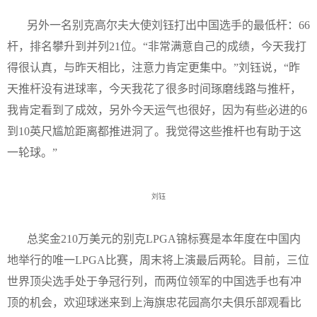
另外一名别克高尔夫大使刘钰打出中国选手的最低杆：
66
杆，排名攀升到并列
21
位。“非常满意自己的成绩，今天我打
得很认真，与昨天相比，注意力肯定更集中。”刘钰说，“昨
天推杆没有进球率，今天我花了很多时间琢磨线路与推杆，
我肯定看到了成效，另外今天运气也很好，因为有些必进的
6
到
10
英尺尴尬距离都推进洞了。我觉得这些推杆也有助于这
一轮球。”
刘钰
总奖金
210
万美元的别克
LPGA
锦标赛是本年度在中国内
地举行的唯一
LPGA
比赛，周末将上演最后两轮。目前，三位
世界顶尖选手处于争冠行列，而两位领军的中国选手也有冲
顶的机会，欢迎球迷来到上海旗忠花园高尔夫俱乐部观看比