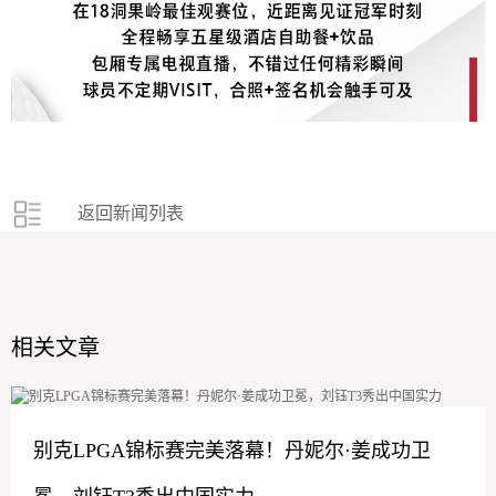
返回新闻列表
相关文章
别克LPGA锦标赛完美落幕！丹妮尔·姜成功卫