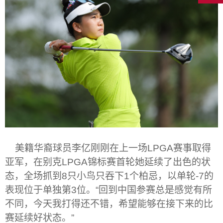
美籍华裔球员李亿刚刚在上一场
LPGA
赛事取得
亚军，在别克
LPGA
锦标赛首轮她延续了出色的状
态，全场抓到
8
只小鸟只吞下
1
个柏忌，以单轮
-7
的
表现位于单独第
3
位。
“
回到中国参赛总是感觉有所
不同，今天我打得还不错，希望能够在接下来的比
赛延续好状态。
”