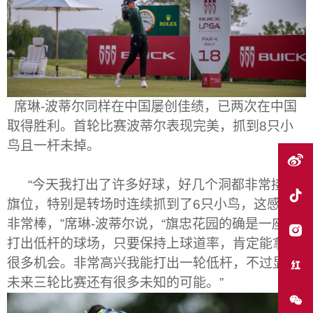
席琳
-
波蒂尔同样在中国屡创佳绩，已两次在中国
取得胜利。首轮比赛波蒂尔表现完美，抓到
8
只小
鸟且一杆未掉。
“
今天我打出了许多好球，好几个洞都非常接近
旗位，特别是转场时连续抓到了
6
只小鸟，这感觉
非常棒，
”
席琳
-
波蒂尔说，
“
旗忠花园的确是一座能
打出低杆的球场，只要保持上球道率，肯定能拿到
很多机会。非常高兴我能打出一轮低杆，不过显然
未来三轮比赛还有很多未知的可能。
”