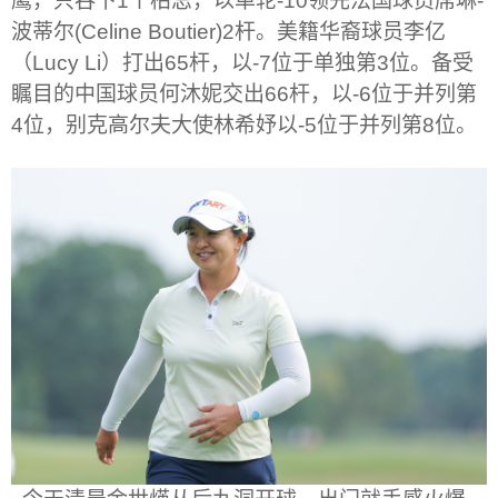
鹰，只吞下
1
个柏忌，以单轮
-10
领先法国球员席琳
-
波蒂尔
(Celine Boutier)
2
杆。美籍华裔球员李亿
（
Lucy Li
）打出
65
杆，以
-7
位于单独第
3
位。备受
瞩目的中国球员何沐妮交出
66
杆，以
-6
位于并列第
4
位，别克高尔夫大使林希妤以
-5
位于并列第
8
位。