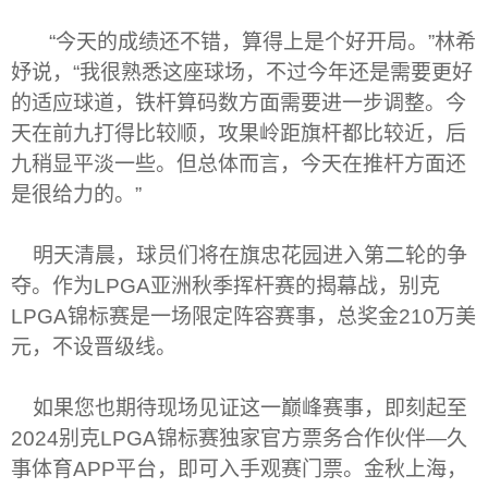
“
今天的成绩还不错，算得上是个好开局。
”
林希
妤说，
“
我很熟悉这座球场，不过今年还是需要更好
的适应球道，铁杆算码数方面需要进一步调整。今
天在前九打得比较顺，攻果岭距旗杆都比较近，后
九稍显平淡一些。但总体而言，今天在推杆方面还
是很给力的。
”
明天清晨，球员们将在旗忠花园进入第二轮的争
夺。作为
LPGA
亚洲秋季挥杆赛的揭幕战，别克
LPGA
锦标赛是一场限定阵容赛事，总奖金
210
万美
元，不设晋级线。
如果您也期待现场见证这一巅峰赛事，即刻起至
2024
别克
LPGA
锦标赛独家官方票务合作伙伴
—
久
事体育
APP
平台，即可入手观赛门票。金秋上海，