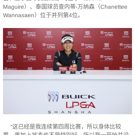
Maguire
）、泰国球员查内蒂
-
万纳森（
Chanettee
Wannasaen
）位于并列第
4
位。
“
这已经是我连续第四周比赛，所以身体比较