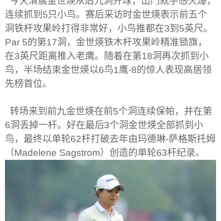
今天清晨金世煐从后九洞开球，出门就手感火爆，
连续抓到
5
只小鸟。赛后采访时金世煐表示前五个
洞铁杆攻果岭打得非常好，小鸟推都在
3
到
5
英尺。
Par 5
的第
17
洞，金世煐铁木杆攻果岭精准锁旗，
在
3
英尺距离推入老鹰。随着在第
18
洞再次抓到小
鸟，半场结束金世煐以
6
鸟
1
鹰
-8
的惊人表现高居领
先榜首位。
转场来到前九金世煐在前
5
个洞连续保帕，并在第
6
洞丢掉一杆。好在最后
3
个洞金世煐全部抓到小
鸟，最终以单轮
62
杆打破去年由玛德琳
-
萨格斯托姆
（
Madelene Sagstrom
）创造的单轮
63
杆纪录。