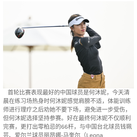
首轮比赛表现最好的中国球员是何沐妮，今天清
晨在练习场热身时何沐妮感觉肩膀不适，体能训练
师进行理疗之后劝她不要下场，避免进一步受伤，
但何沐妮选择坚持参赛。好在最终何沐妮不仅顺利
完赛，更打出零柏忌的
66
杆，与中国台北球员钱珮
芸、爱尔兰球员丽昂娜
-
马奎尔（
Leona