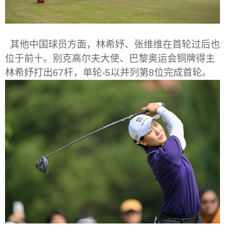
其他中国球员方面，林希妤、张维维在首轮过后也
位于前十。别克高尔夫大使、巴黎奥运会铜牌得主
林希妤打出
67
杆，单轮
-5
以并列第
8
位完成首轮。