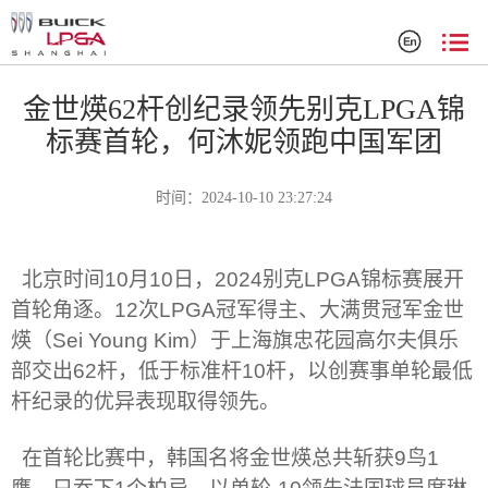
赛事新闻
金世煐62杆创纪录领先别克LPGA锦
标赛首轮，何沐妮领跑中国军团
时间：2024-10-10 23:27:24
北京时间
10
月
10
日，
2024
别克
LPGA
锦标赛展开
首轮角逐。
12
次
LPGA
冠军得主、大满贯冠军金世
煐（
Sei Young Kim
）于上海旗忠花园高尔夫俱乐
部交出
62
杆，低于标准杆
10
杆，以创赛事单轮最低
杆纪录的优异表现取得领先。
在首轮比赛中，韩国名将金世煐总共斩获
9
鸟
1