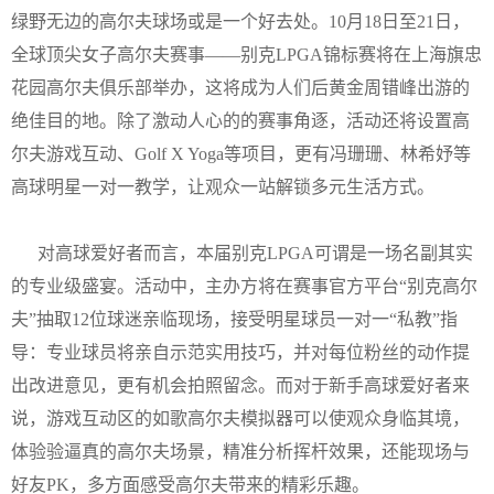
绿野无边的高尔夫球场或是一个好去处。10月18日至21日，
全球顶尖女子高尔夫赛事——别克LPGA锦标赛将在上海旗忠
花园高尔夫俱乐部举办，这将成为人们后黄金周错峰出游的
绝佳目的地。除了激动人心的的赛事角逐，活动还将设置高
尔夫游戏互动、Golf X Yoga等项目，更有冯珊珊、林希妤等
高球明星一对一教学，让观众一站解锁多元生活方式。
对高球爱好者而言，本届别克LPGA可谓是一场名副其实
的专业级盛宴。活动中，主办方将在赛事官方平台“别克高尔
夫”抽取12位球迷亲临现场，接受明星球员一对一“私教”指
导：专业球员将亲自示范实用技巧，并对每位粉丝的动作提
出改进意见，更有机会拍照留念。而对于新手高球爱好者来
说，游戏互动区的如歌高尔夫模拟器可以使观众身临其境，
体验验逼真的高尔夫场景，精准分析挥杆效果，还能现场与
好友PK，多方面感受高尔夫带来的精彩乐趣。