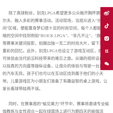
除了高球粉丝，别克LPGA希望更多公众敞开胸怀拥抱高
尔夫、融入多彩的赛事活动。活动现场，当观众进入“光影空
间”区域，便能置身梦幻感十足的时尚空间，每个人都能在黑
暗的空间中找到例如“BUICK LPGA”、“非凡不让”、“旗舰”等
等赛事关键词投影，拍摄出独一无二的时尚大片，留下浓墨
重彩的回忆。此外，别克LPGA也设立了游戏互动区，观众们
可体验由当代前沿科技带来的难忘之旅。尖端的视听设备辅
以拟真的方向盘等操纵设备，让观众的体验与驾驶一台真实
的汽车无异。孩子们也可以在互动区找到属于他们的小天
地，儿童游戏区为小朋友们准备了有趣益智的桌上游戏，让
家长看球带娃两不误。
同时，在赛事周的“瑜见美力”环节中，赛事将邀请专业瑜
伽教练与女性观众一起在绿茵场上进行为期四天的瑜伽活