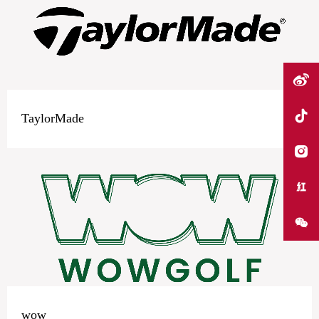
TaylorMade
wow