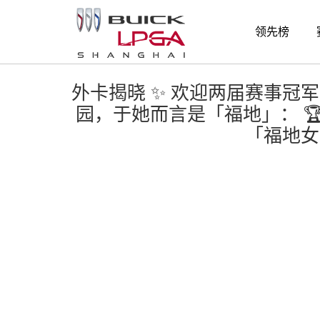
精彩时刻
领先榜
外卡揭晓 ✨ 欢迎两届赛事冠军 
园，于她而言是「福地」： 🏆 
「福地女