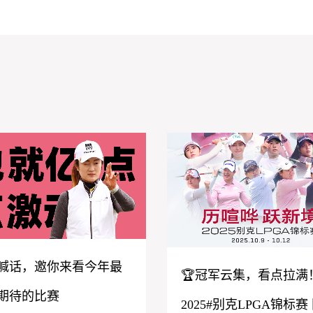
喊话，邀你来看今年最
🏆冠军云集，看点拉满
期待的比赛
2025#别克LPGA锦标赛