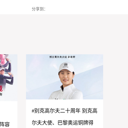
分享到：
#别克高尔夫二十周年 别克高
！
尔夫大使、巴黎奥运铜牌得
 阵容