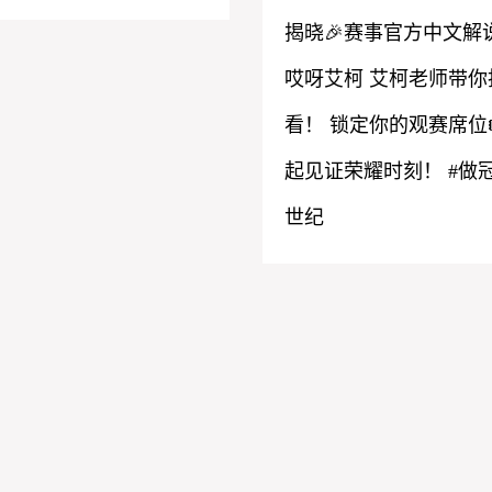
揭晓🎉赛事官方中文解
哎呀艾柯 艾柯老师带你
看！ 锁定你的观赛席位🎟
起见证荣耀时刻！ #做
世纪