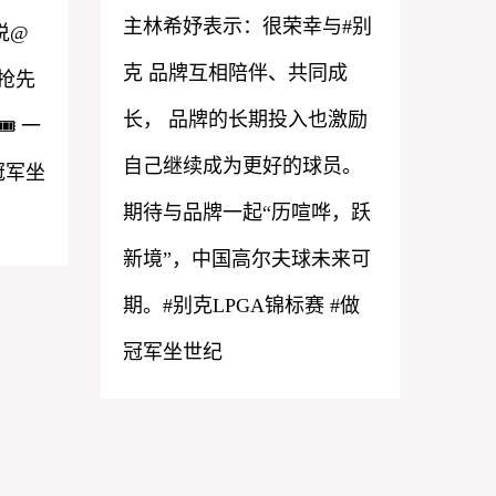
主林希妤表示：很荣幸与#别
说@
克 品牌互相陪伴、共同成
抢先
长， 品牌的长期投入也激励
️ 一
自己继续成为更好的球员。
冠军坐
期待与品牌一起“历喧哗，跃
新境”，中国高尔夫球未来可
期。#别克LPGA锦标赛 #做
冠军坐世纪