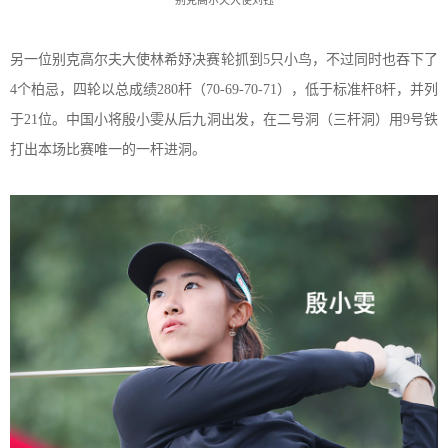
另一位别克高尔夫大使
林希妤
决赛轮抓到
5
只小鸟
，
不过同时也吞下了
4
个柏忌
，
四轮以总成绩
280
杆
（
70
-69-70-71
），
低于标准杆
8
杆
，
并列
于
21
位
。
中国小将
殷小雯从后九洞出发，在二号洞（三杆洞）用
9号铁
打出本场比赛唯一
的
一杆进洞。