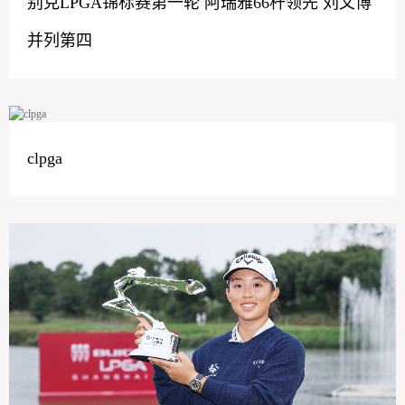
别克LPGA锦标赛第一轮 阿瑞雅66杆领先 刘文博
并列第四
clpga