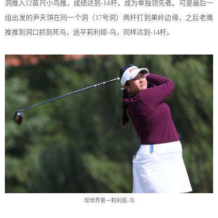
洞推入
1
2
英尺小鸟推，成绩达到
-
14
杆，成为单独领先者。可是最后一
组出发的尹天琪在同一个洞（
1
7
号洞）两杆打到果岭边缘，
之后
老鹰
推推到洞口抓到死鸟，追平莉利娅
-乌，同样达到-
14
杆。
现世界第一莉利娅
-乌