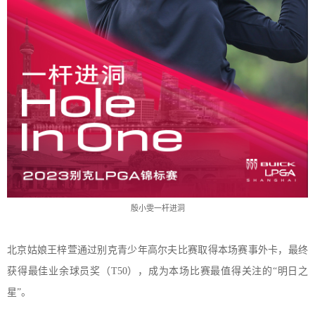
殷小雯一杆进洞
北京姑娘王梓萱通过别克青少年高尔夫比赛取得本场赛事外卡，最终
获得最佳业余球员奖（
T
50
），
成为本场比赛
最值得关注的
“明日
之
星
”。