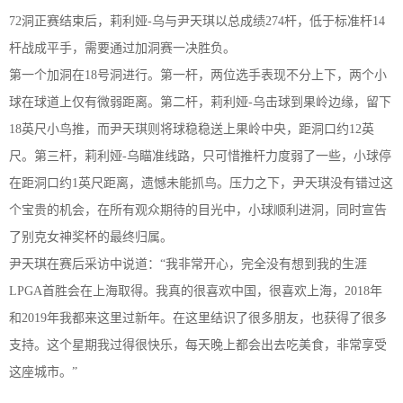
7
2
洞正赛结束后，莉利娅
-乌
与尹天琪
以
总成绩
2
74
杆，低于标准杆
1
4
杆战成平手，需要通过加洞
赛一决
胜负。
第一个加洞在
1
8
号洞进行
。
第一杆
，
两位选手表现不分上下
，
两个小
球在球道上仅有微弱距离
。
第二杆
，
莉利娅
-乌
击球到果岭边缘
，
留下
18
英尺小鸟推，
而尹天琪则将球稳稳送上果岭中央
，
距洞口约
12
英
尺
。
第三杆
，
莉利娅
-乌
瞄准线路
，
只可惜推杆力度弱了一些
，
小球停
在距洞口约
1
英尺距离
，
遗憾未能抓鸟
。
压力之下
，
尹天琪没有错过这
个宝贵的机会
，
在所有观众期待的目光中
，
小球顺利进洞
，
同时宣告
了别克女神奖杯的最终归属
。
尹天琪
在
赛
后采访中
说
道
：
“我非常开心，完全没有想到我的生涯
LPGA
首胜会在上海取得。我真的很喜欢中国，很喜欢上海，
2
018
年
和
2
019
年我都来这里过新年。在这里结识了
很多
朋友，
也
获得
了
很
多
支持。这个星期我过得很快乐，每天晚上都会出去吃美食，非常享受
这座城市。
”