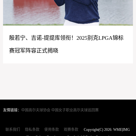
殷若宁、吉诺-提提库领衔！2025别克LPGA锦标
赛冠军阵容正式揭晓
友情链接：
中国高尔夫球协会
中国女子职业高尔夫球巡回赛
联系我们
隐私条款
使用条款
观赛条款
Copyright(C) 2026. WME|IMG