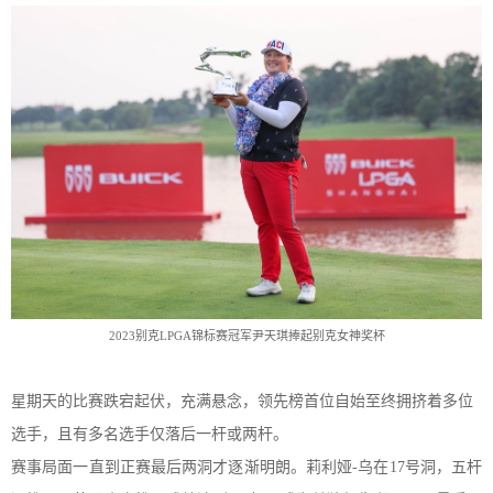
2023别克LPGA锦标赛冠军尹天琪捧起别克女神奖杯
星期天的比赛跌宕起伏，充满悬念，领先榜首位自始至终拥挤着多位
选手，且有多
名
选手
仅
落后一杆或两杆。
赛事
局面一直到正赛最后两洞才逐渐明朗。莉利娅
-乌在1
7
号洞，五杆