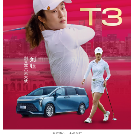
别克高尔夫大使刘钰