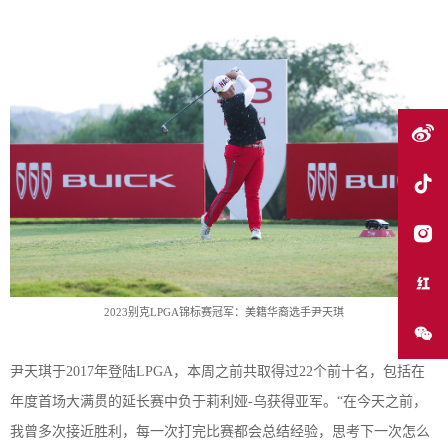
2
023
别克
L
PGA
锦标赛冠军：美籍华裔选手
尹天琪
尹天琪
于
2
017
年
登陆
LPGA
，
本周之前共取得
过
2
2
个前十名，包括在
年度首场大满贯的延长赛中负于莉利娅
-乌获得亚军。“
在今天之前
，
我
曾
多次接近胜利，每一次打完比赛都会总结经验，
思考
下一次怎么