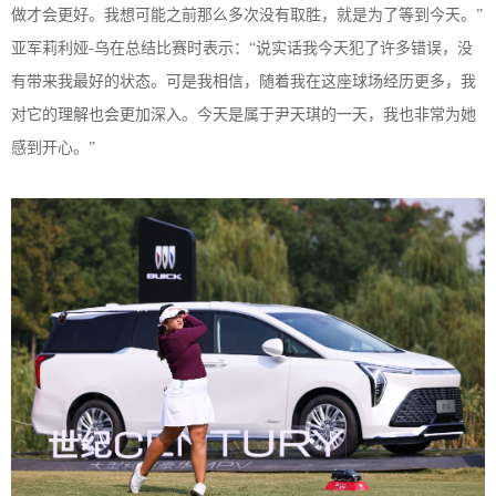
做才会更好。
我想
可能
之前
那么多次没有取胜，就是为了等到
今天
。
”
亚军莉利娅
-乌在总结比赛时
表示
：
“
说实话我
今天犯了许多错误，
没
有带来
我最好的状态
。
可是我
相信
，
随着我在
这座球场
经历更多
，我
对它的理解也会
更加
深入。今天
是属于尹
天琪的
一天
，我
也非常
为她
感到开心。
”