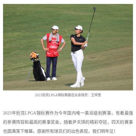
2
023
别克
L
PGA
锦标赛最佳业余球员：王梓萱
2023
年
别克
LPGA锦标赛
作为
今年国内唯一美巡级别赛事，
有着最强
的参赛阵容和最高的赛事奖金
。
随着尹天琪的精彩夺冠
，
四天的赛事
也圆满落下帷幕
。
感谢所有球员们的出色表现
，
我们明年见
！