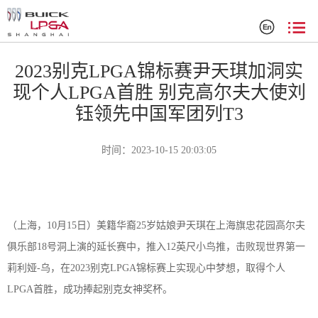
赛事新闻
2023别克LPGA锦标赛尹天琪加洞实
现个人LPGA首胜 别克高尔夫大使刘
钰领先中国军团列T3
时间：2023-10-15 20:03:05
（上海，
1
0
月
1
5
日）美籍华裔
2
5
岁姑娘尹天琪在上海旗忠花园高尔夫
俱乐部
1
8
号洞上演的延长赛中，推入
1
2
英尺小鸟推，击败
现
世界第一
莉利娅
-乌，
在
2
023
别克
LPGA锦标赛上实现心中梦想，取得
个人
LPGA首胜
，
成功
捧起别克女神奖杯。