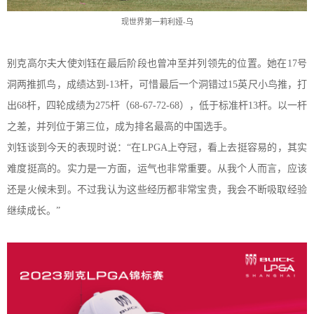
现世界第一莉利娅
-乌
别克高尔夫大使刘钰在最后阶段也
曾冲至并列领先的位置
。
她在
1
7
号
洞两推抓鸟，成绩达到
-
13
杆，可惜最后一个洞错过
15
英尺小鸟推，打
出
6
8
杆，四轮成绩为
2
75
杆（
6
8-67-72-68
），低于标准杆
1
3
杆
。
以
一杆
之差，并列位于第三位
，
成为
排名最高的中国选手。
刘钰谈到今
天的表现时说
：
“在LPGA上夺冠，看上去挺容易的，其实
难度挺高的。实力是一方面，运气
也非常重要
。从我个人而言，应该
还是火候未到。
不过我认为这些经历都非常宝贵
，
我会不断吸取经验
继续成长
。
”