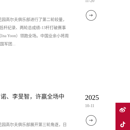
11-20
旗忠花园高尔夫俱乐部进行了第二轮较量，
单轮最低杆纪录、两轮总成绩-13杆打破赛事
na Yoon）领跑全场。中国业余小将周
军团...
吉诺、李旻智，许赢全场中
2025
10-11
旗忠花园高尔夫俱乐部展开第三轮角逐，日