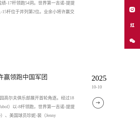
总成绩-17杆领跑54洞。世界第一吉诺-提提
Lee）以-15杆位于并列第2位。业余小将许赢交
，许赢领跑中国军团
2025
10-10
忠花园高尔夫俱乐部展开首轮角逐。经过18
Yubol）以-8杆领跑，世界第一吉诺-提提
Lee）、美国球员珍妮-裴（Jenny