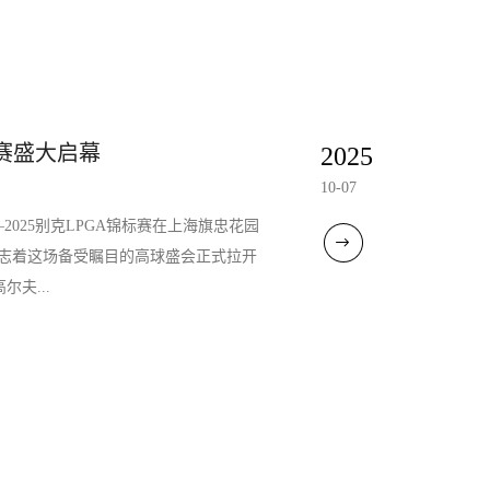
标赛盛大启幕
2025
10-07
025别克LPGA锦标赛在上海旗忠花园
志着这场备受瞩目的高球盛会正式拉开
夫...