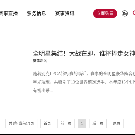
赛事直播
票务信息
赛事资讯
立即购票
全明星集结！大战在即，谁将捧走女
赛事新闻
随着别克LPGA锦标赛的临近，赛事的全明星豪华阵容
星光璀璨，共吸引了13位世界前20选手、本年度15个
有初出茅...
共1条 当前1/1页
首页
前一页
1
后一页
尾页