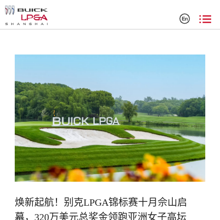
搜索结果
焕新起航！别克LPGA锦标赛十月佘山启
幕，320万美元总奖金领跑亚洲女子高坛