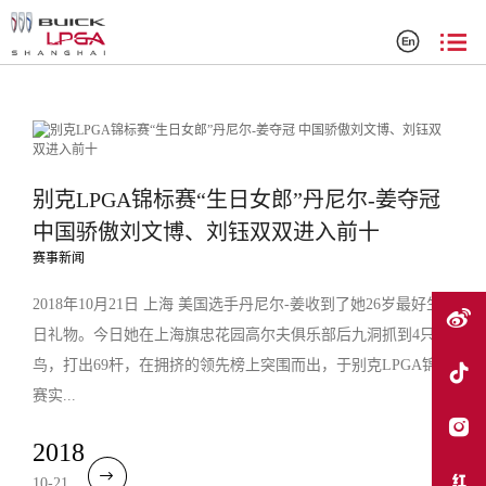
搜索结果
别克LPGA锦标赛“生日女郎”丹尼尔-姜夺冠
中国骄傲刘文博、刘钰双双进入前十
赛事新闻
2018年10月21日 上海 美国选手丹尼尔-姜收到了她26岁最好生
日礼物。今日她在上海旗忠花园高尔夫俱乐部后九洞抓到4只小
鸟，打出69杆，在拥挤的领先榜上突围而出，于别克LPGA锦标
赛实...
2018
10-21