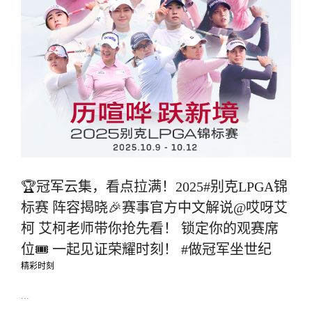
🏆冠军云集，看点拉满！2025#别克LPGA锦
标赛 阵容揭晓🎉赛事官方中文解说@哎呀艾
柯 艾柯老师带你抢先看！ 锁定你的观赛席
位🎟️ 一起见证荣耀时刻！ #做冠军坐世纪
精彩时刻
...