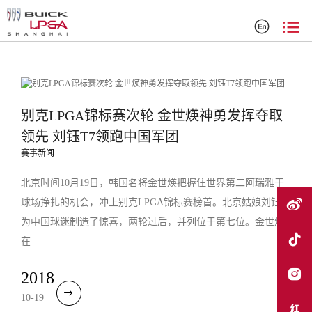
搜索结果
别克LPGA锦标赛次轮 金世煐神勇发挥夺取
领先 刘钰T7领跑中国军团
赛事新闻
北京时间10月19日，韩国名将金世煐把握住世界第二阿瑞雅于
球场挣扎的机会，冲上别克LPGA锦标赛榜首。北京姑娘刘钰也
为中国球迷制造了惊喜，两轮过后，并列位于第七位。金世煐
在...
2018
10-19