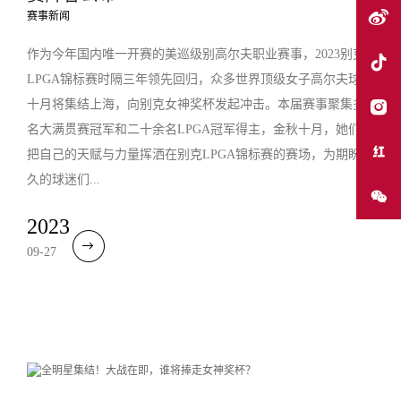
赛事新闻
作为今年国内唯一开赛的美巡级别高尔夫职业赛事，2023别克
LPGA锦标赛时隔三年领先回归，众多世界顶级女子高尔夫球星
十月将集结上海，向别克女神奖杯发起冲击。本届赛事聚集多
名大满贯赛冠军和二十余名LPGA冠军得主，金秋十月，她们将
把自己的天赋与力量挥洒在别克LPGA锦标赛的赛场，为期盼已
久的球迷们...
2023
09-27