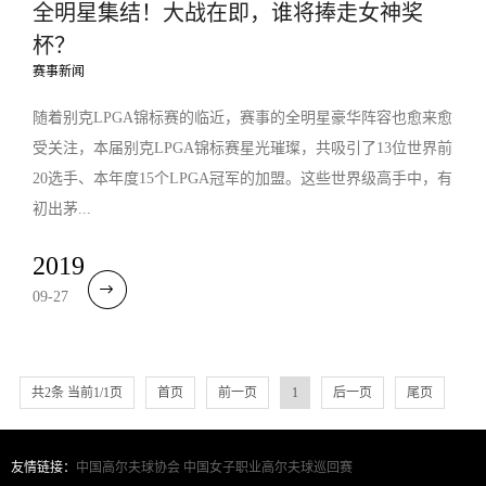
全明星集结！大战在即，谁将捧走女神奖
杯？
赛事新闻
随着别克LPGA锦标赛的临近，赛事的全明星豪华阵容也愈来愈
受关注，本届别克LPGA锦标赛星光璀璨，共吸引了13位世界前
20选手、本年度15个LPGA冠军的加盟。这些世界级高手中，有
初出茅...
2019
09-27
共2条 当前1/1页
首页
前一页
1
后一页
尾页
友情链接：
中国高尔夫球协会
中国女子职业高尔夫球巡回赛