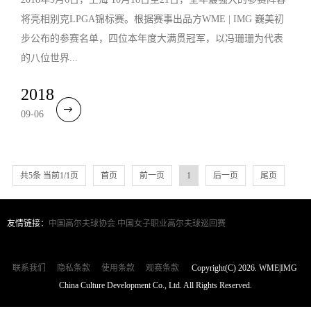
将亮相别克LPGA锦标赛。根据赛事出品方WME | IMG 巍美初
步公布的参赛名单，四位本年度大满贯冠军，以冯珊珊为代表
的八位世界...
2018
09-06
共5条 当前1/1页
首页
前一页
1
后一页
尾页
友情链接：
中国高尔夫球协会
中国女子职业高尔夫球巡回赛
联系我们
隐私条款
使用条款
观赛条款
Copyright(C) 2026. WME|IMG
China Culture Development Co., Ltd. All Rights Reserved.